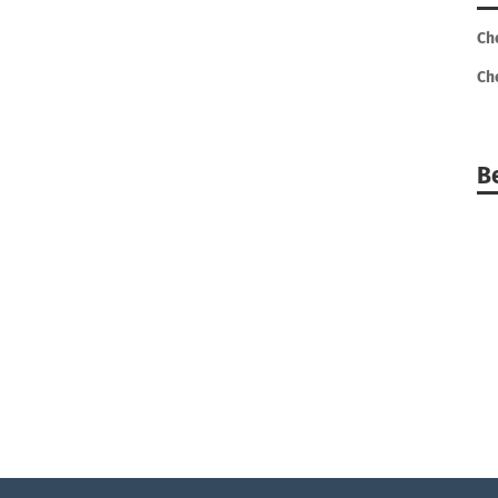
Ch
Ch
B