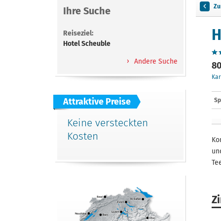
Zu
Ihre Suche
H
Reiseziel:
Hotel Scheuble
Andere Suche
80
Kar
Attraktive Preise
Sp
Keine versteckten
Kosten
Ko
un
Te
Z