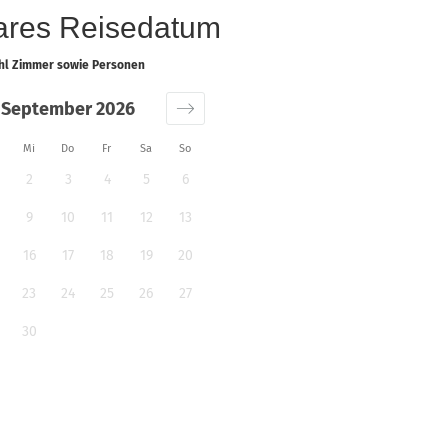
bares Reisedatum
ahl Zimmer sowie Personen
September 2026
Mi
Do
Fr
Sa
So
2
3
4
5
6
9
10
11
12
13
16
17
18
19
20
23
24
25
26
27
30