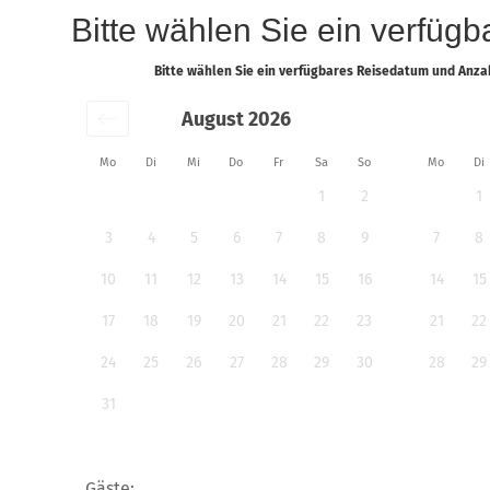
Bitte wählen Sie ein verfüg
Bitte wählen Sie ein verfügbares Reisedatum und Anz
August 2026
Mo
Di
Mi
Do
Fr
Sa
So
Mo
Di
1
2
1
3
4
5
6
7
8
9
7
8
10
11
12
13
14
15
16
14
15
17
18
19
20
21
22
23
21
22
24
25
26
27
28
29
30
28
29
31
Gäste: