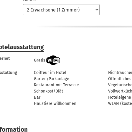
otelausstattung
ternet
Gratis
sstattung
Coiffeur im Hotel
Nichtrauche
Garten/Parkanlage
Öffentliches
Restaurant mit Terrasse
Vegetarisch
Schonkost/Diät
Vollwertküc
Bar
Hoteleigene
Haustiere willkommen
WLAN (koste
nformation