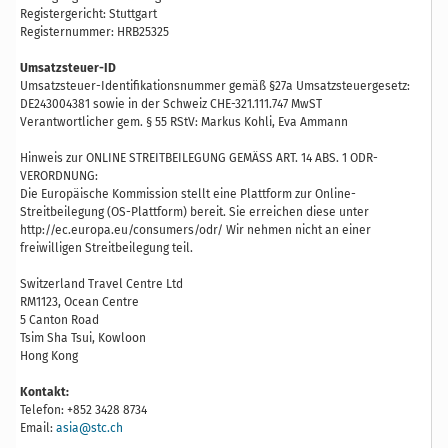
Registergericht: Stuttgart
Registernummer: HRB25325
Umsatzsteuer-ID
Umsatzsteuer-Identifikationsnummer gemäß §27a Umsatzsteuergesetz:
DE243004381 sowie in der Schweiz CHE-321.111.747 MwST
Verantwortlicher gem. § 55 RStV: Markus Kohli, Eva Ammann
Hinweis zur ONLINE STREITBEILEGUNG GEMÄSS ART. 14 ABS. 1 ODR-
VERORDNUNG:
Die Europäische Kommission stellt eine Plattform zur Online-
Streitbeilegung (OS-Plattform) bereit. Sie erreichen diese unter
http://ec.europa.eu/consumers/odr/ Wir nehmen nicht an einer
freiwilligen Streitbeilegung teil.
Switzerland Travel Centre Ltd
RM1123, Ocean Centre
5 Canton Road
Tsim Sha Tsui, Kowloon
Hong Kong
Kontakt:
Telefon: +852 3428 8734
Email:
asia@stc.ch