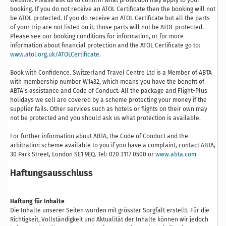
booking. If you do not receive an ATOL Certificate then the booking will not
be ATOL protected. If you do receive an ATOL Certificate but all the parts
of your trip are not listed on it, those parts will not be ATOL protected.
Please see our booking conditions for information, or for more
information about financial protection and the ATOL Certificate go to:
www.atol.org.uk/ATOLCertificate
.
Book with Confidence. Switzerland Travel Centre Ltd is a Member of ABTA
with membership number W1432, which means you have the benefit of
ABTA’s assistance and Code of Conduct. All the package and Flight-Plus
holidays we sell are covered by a scheme protecting your money if the
supplier fails. Other services such as hotels or flights on their own may
not be protected and you should ask us what protection is available.
For further information about ABTA, the Code of Conduct and the
arbitration scheme available to you if you have a complaint, contact ABTA,
30 Park Street, London SE1 9EQ. Tel: 020 3117 0500 or
www.abta.com
Haftungsausschluss
Haftung für Inhalte
Die Inhalte unserer Seiten wurden mit grösster Sorgfalt erstellt. Für die
Richtigkeit, Vollständigkeit und Aktualität der Inhalte können wir jedoch