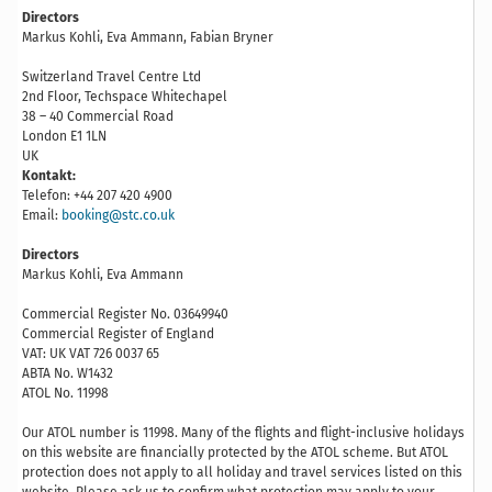
Directors
Markus Kohli, Eva Ammann, Fabian Bryner
Switzerland Travel Centre Ltd
2nd Floor, Techspace Whitechapel
38 – 40 Commercial Road
London E1 1LN
UK
Kontakt:
Telefon: +44 207 420 4900
Email:
booking@stc.co.uk
Directors
Markus Kohli, Eva Ammann
Commercial Register No. 03649940
Commercial Register of England
VAT: UK VAT 726 0037 65
ABTA No. W1432
ATOL No. 11998
Our ATOL number is 11998. Many of the flights and flight-inclusive holidays
on this website are financially protected by the ATOL scheme. But ATOL
protection does not apply to all holiday and travel services listed on this
website. Please ask us to confirm what protection may apply to your